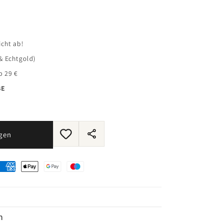
icht ab!
& Echtgold)
b 29 €
BE
egen
Dieses
Produkt
teilen
n