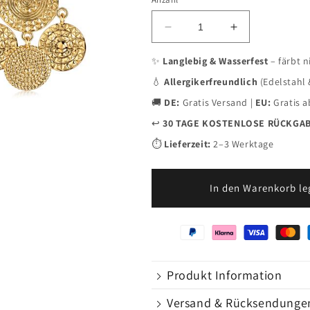
Verringere
Erhöhe
die
die
Menge
Menge
✨
Langlebig & Wasserfest
– färbt n
für
für
💧
Allergikerfreundlich
(Edelstahl 
Glare
Glare
Sun
Sun
🚚
DE:
Gratis Versand |
EU:
Gratis a
Ohrringe
Ohrringe
↩️
30 TAGE KOSTENLOSE RÜCKGA
Gold
Gold
O6205D
O6205D
⏱️
Lieferzeit:
2–3 Werktage
In den Warenkorb l
Produkt Information
Versand & Rücksendunge