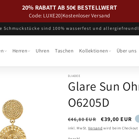
20% RABATT AB 50€ BESTELLWERT
Code: LUXE20
|
Kostenloser Versand
le Schmuckstücke sind 100% wasserfest und allergiefreundl
en
Herren
Uhren
Taschen
Kollektionen
Über uns
DJADEE
Glare Sun Oh
O6205D
Normaler
Verkaufsprei
€39,00 EUR
€46,80 EUR
Preis
inkl. MwSt.
Versand
wird beim Checkout
Anzahl