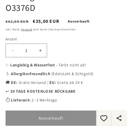
O3376D
Normaler
Verkaufspreis
€35,00 EUR
€42,00 EUR
Ausverkauft
Preis
inkl. MwSt.
Versand
wird beim Checkout berechnet
Anzahl
Verringere
Erhöhe
die
die
Menge
Menge
✨
Langlebig & Wasserfest
– färbt nicht ab!
für
für
💧
Allergikerfreundlich
(Edelstahl & Echtgold)
Ohrringe
Ohrringe
Charlotte
Charlotte
🚚
DE:
Gratis Versand |
EU:
Gratis ab 29 €
Gold
Gold
↩️
30 TAGE KOSTENLOSE RÜCKGABE
O3376D
O3376D
⏱️
Lieferzeit:
2–3 Werktage
Ausverkauft
Dieses
Produ