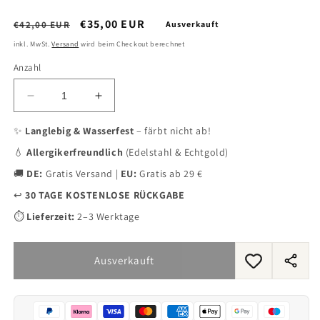
Normaler
Verkaufspreis
€35,00 EUR
€42,00 EUR
Ausverkauft
Preis
inkl. MwSt.
Versand
wird beim Checkout berechnet
Anzahl
Verringere
Erhöhe
die
die
Menge
Menge
✨
Langlebig & Wasserfest
– färbt nicht ab!
für
für
💧
Allergikerfreundlich
(Edelstahl & Echtgold)
Sun
Sun
Gloss
Gloss
🚚
DE:
Gratis Versand |
EU:
Gratis ab 29 €
Kette
Kette
↩️
30 TAGE KOSTENLOSE RÜCKGABE
Gold
Gold
K6221D
K6221D
⏱️
Lieferzeit:
2–3 Werktage
Ausverkauft
Dieses
Produ
teilen